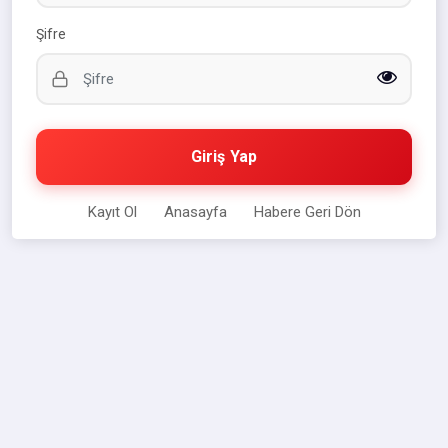
Şifre
Giriş Yap
Kayıt Ol
Anasayfa
Habere Geri Dön