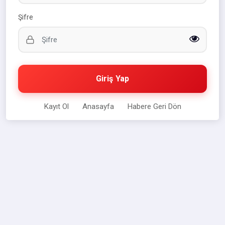
Şifre
Giriş Yap
Kayıt Ol
Anasayfa
Habere Geri Dön