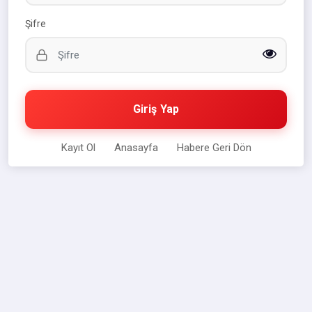
Şifre
Giriş Yap
Kayıt Ol
Anasayfa
Habere Geri Dön