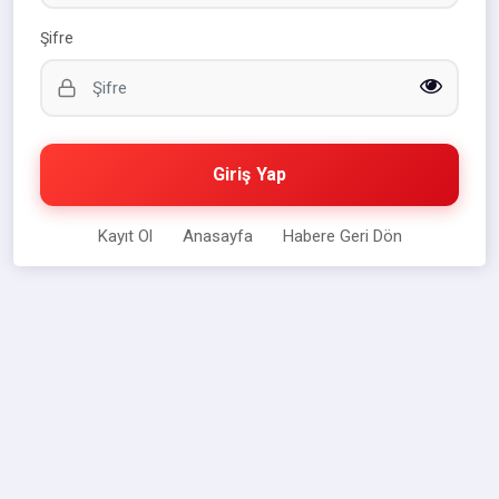
Şifre
Giriş Yap
Kayıt Ol
Anasayfa
Habere Geri Dön