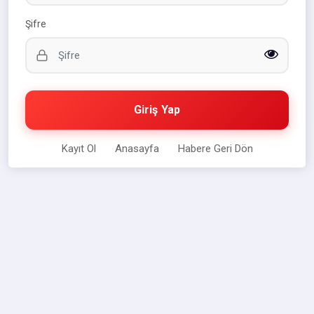
Şifre
Giriş Yap
Kayıt Ol
Anasayfa
Habere Geri Dön