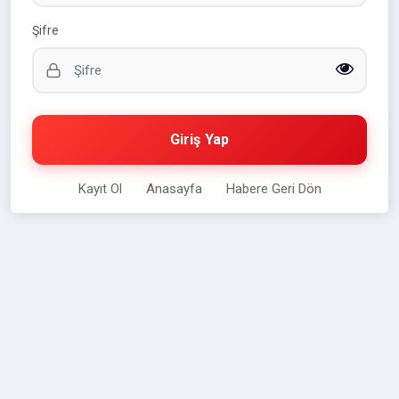
Şifre
Giriş Yap
Kayıt Ol
Anasayfa
Habere Geri Dön