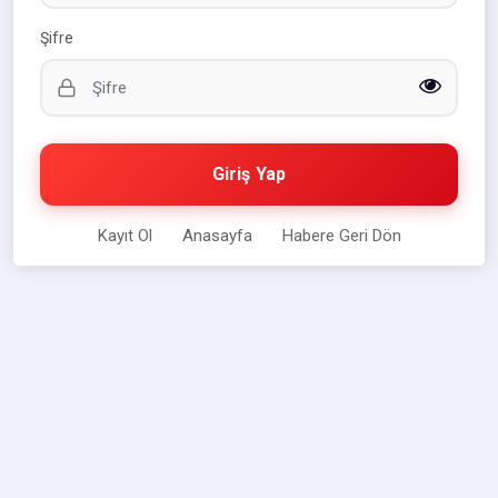
Şifre
Giriş Yap
Kayıt Ol
Anasayfa
Habere Geri Dön