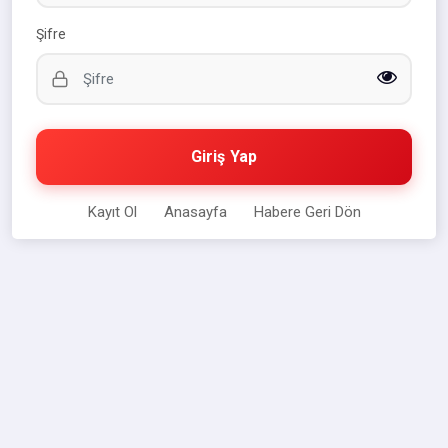
Şifre
Giriş Yap
Kayıt Ol
Anasayfa
Habere Geri Dön