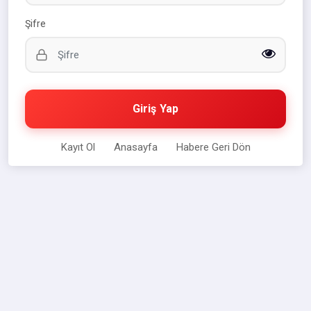
Şifre
Giriş Yap
Kayıt Ol
Anasayfa
Habere Geri Dön