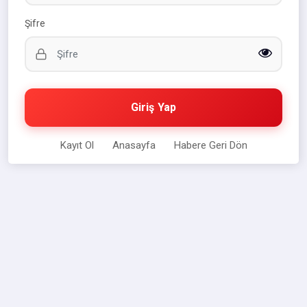
Şifre
Giriş Yap
Kayıt Ol
Anasayfa
Habere Geri Dön