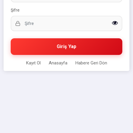
Şifre
Giriş Yap
Kayıt Ol
Anasayfa
Habere Geri Dön