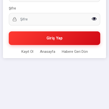
Şifre
Giriş Yap
Kayıt Ol
Anasayfa
Habere Geri Dön