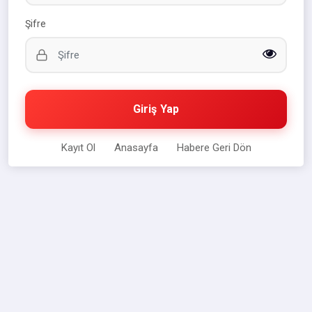
Şifre
Giriş Yap
Kayıt Ol
Anasayfa
Habere Geri Dön