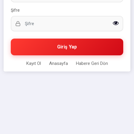
Şifre
Giriş Yap
Kayıt Ol
Anasayfa
Habere Geri Dön