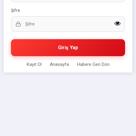
Şifre
Giriş Yap
Kayıt Ol
Anasayfa
Habere Geri Dön