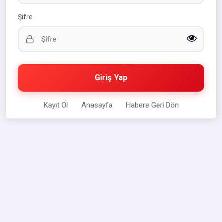
Şifre
Giriş Yap
Kayıt Ol
Anasayfa
Habere Geri Dön