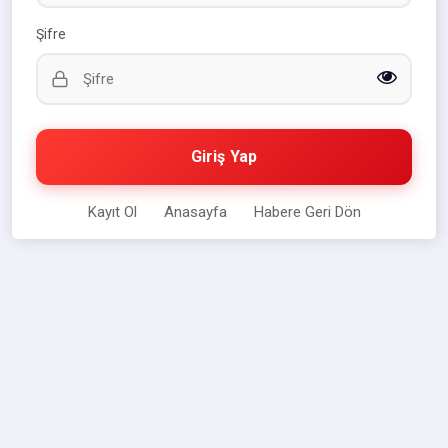
Şifre
Giriş Yap
Kayıt Ol
Anasayfa
Habere Geri Dön