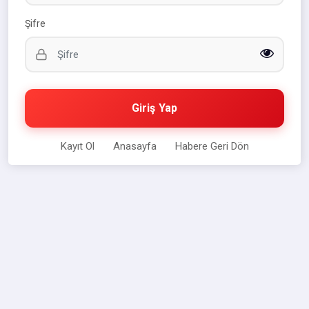
Şifre
Giriş Yap
Kayıt Ol
Anasayfa
Habere Geri Dön