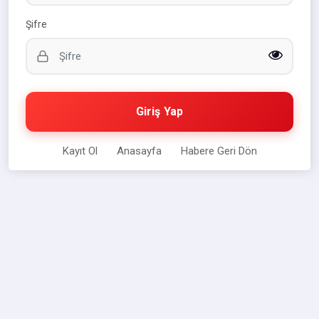
Şifre
Giriş Yap
Kayıt Ol
Anasayfa
Habere Geri Dön