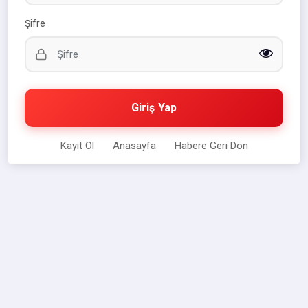
Şifre
Giriş Yap
Kayıt Ol
Anasayfa
Habere Geri Dön