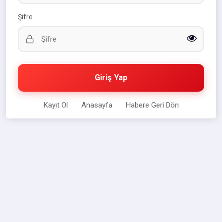
Şifre
Giriş Yap
Kayıt Ol
Anasayfa
Habere Geri Dön