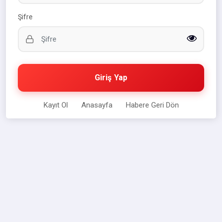
Şifre
Giriş Yap
Kayıt Ol
Anasayfa
Habere Geri Dön