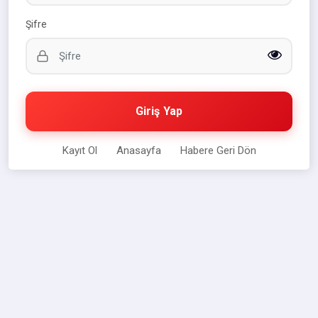
Şifre
Giriş Yap
Kayıt Ol
Anasayfa
Habere Geri Dön