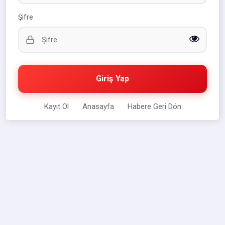
Şifre
Giriş Yap
Kayıt Ol
Anasayfa
Habere Geri Dön