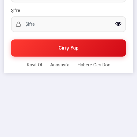
Şifre
Giriş Yap
Kayıt Ol
Anasayfa
Habere Geri Dön