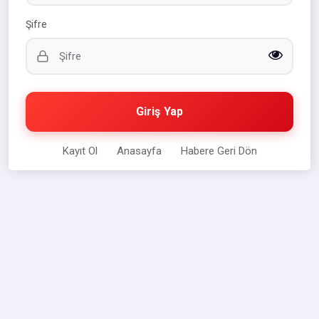
Şifre
Giriş Yap
Kayıt Ol
Anasayfa
Habere Geri Dön