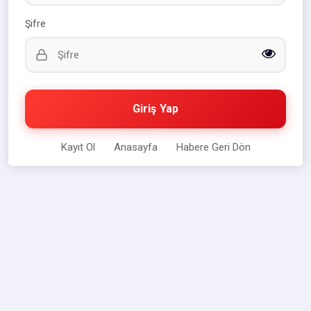
Şifre
Giriş Yap
Kayıt Ol
Anasayfa
Habere Geri Dön