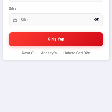
Şifre
Giriş Yap
Kayıt Ol
Anasayfa
Habere Geri Dön