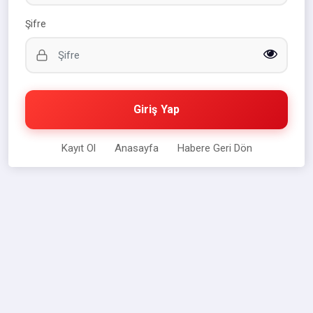
Şifre
Giriş Yap
Kayıt Ol
Anasayfa
Habere Geri Dön