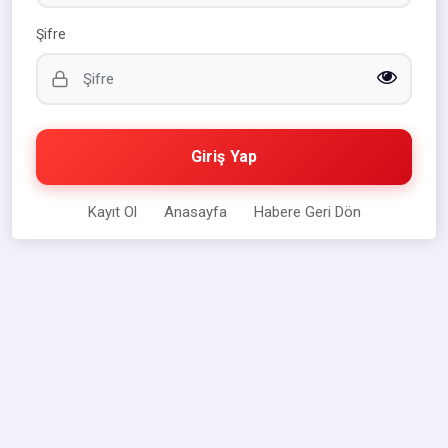
Şifre
Giriş Yap
Kayıt Ol
Anasayfa
Habere Geri Dön