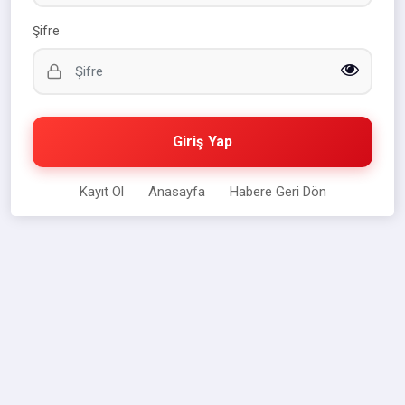
Şifre
Giriş Yap
Kayıt Ol
Anasayfa
Habere Geri Dön