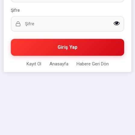
Şifre
Giriş Yap
Kayıt Ol
Anasayfa
Habere Geri Dön