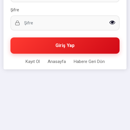
Şifre
Giriş Yap
Kayıt Ol
Anasayfa
Habere Geri Dön