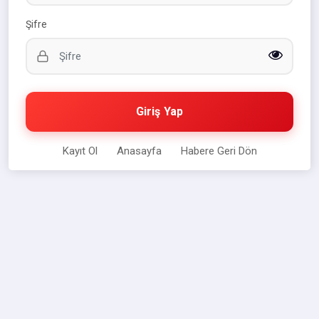
Şifre
Giriş Yap
Kayıt Ol
Anasayfa
Habere Geri Dön