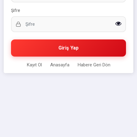
Şifre
Giriş Yap
Kayıt Ol
Anasayfa
Habere Geri Dön