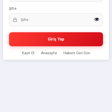
Şifre
Giriş Yap
Kayıt Ol
Anasayfa
Habere Geri Dön