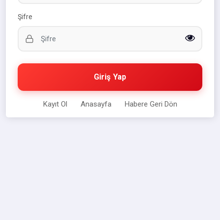
Şifre
Giriş Yap
Kayıt Ol
Anasayfa
Habere Geri Dön