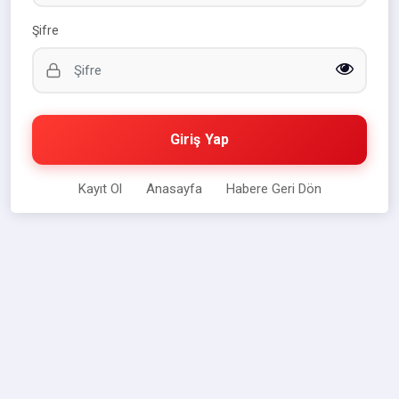
Şifre
Giriş Yap
Kayıt Ol
Anasayfa
Habere Geri Dön