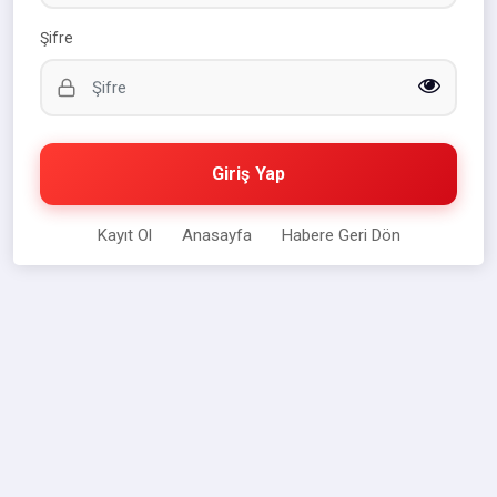
Şifre
Giriş Yap
Kayıt Ol
Anasayfa
Habere Geri Dön