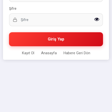
Şifre
Giriş Yap
Kayıt Ol
Anasayfa
Habere Geri Dön