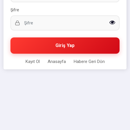
Şifre
Giriş Yap
Kayıt Ol
Anasayfa
Habere Geri Dön