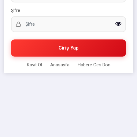
Şifre
Giriş Yap
Kayıt Ol
Anasayfa
Habere Geri Dön