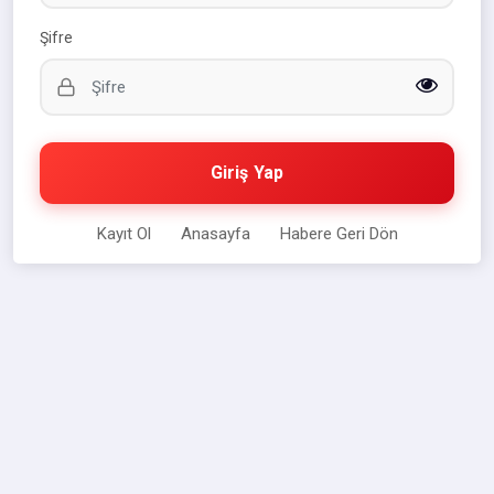
Şifre
Giriş Yap
Kayıt Ol
Anasayfa
Habere Geri Dön