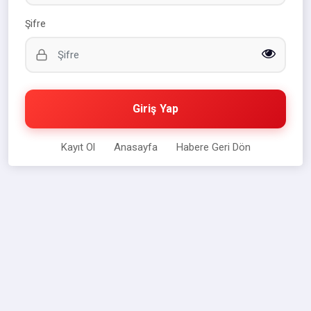
Şifre
Giriş Yap
Kayıt Ol
Anasayfa
Habere Geri Dön