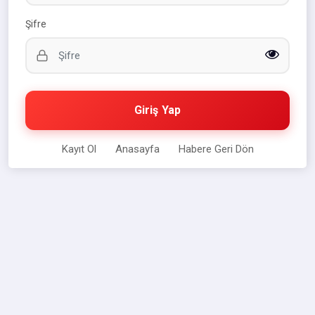
Şifre
Giriş Yap
Kayıt Ol
Anasayfa
Habere Geri Dön