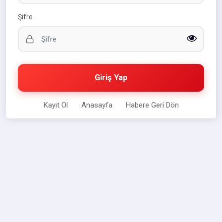
Şifre
Giriş Yap
Kayıt Ol
Anasayfa
Habere Geri Dön