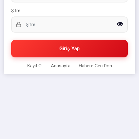
Şifre
Giriş Yap
Kayıt Ol
Anasayfa
Habere Geri Dön