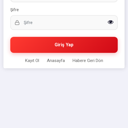
Şifre
Giriş Yap
Kayıt Ol
Anasayfa
Habere Geri Dön