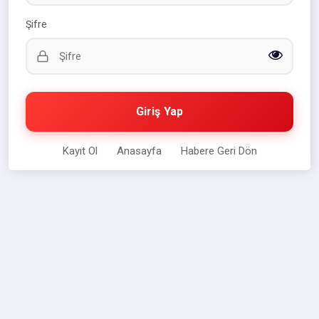
Şifre
Giriş Yap
Kayıt Ol
Anasayfa
Habere Geri Dön