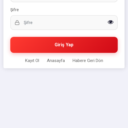
Şifre
Giriş Yap
Kayıt Ol
Anasayfa
Habere Geri Dön